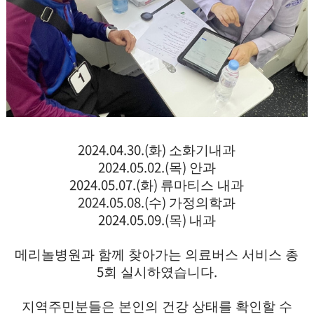
2024.04.30.(
)
화
소화기내과
2024.05.02.(
)
목
안과
2024.05.07.(
)
화
류마티스 내과
2024.05.08.(
)
수
가정의학과
2024.05.09.(
)
목
내과
메리놀병원과 함께 찾아가는 의료버스 서비스 총
5
.
회 실시하였습니다
지역주민분들은 본인의 건강 상태를 확인할 수